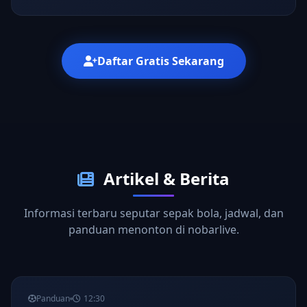
Daftar Gratis Sekarang
Artikel & Berita
Informasi terbaru seputar sepak bola, jadwal, dan
panduan menonton di nobarlive.
Panduan
12:30