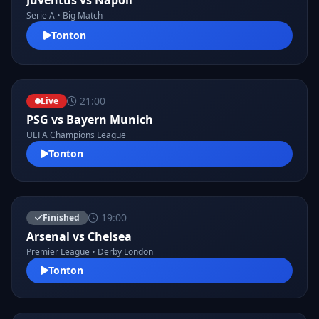
Juventus vs Napoli
Serie A • Big Match
Tonton
21:00
Live
PSG vs Bayern Munich
UEFA Champions League
Tonton
19:00
Finished
Arsenal vs Chelsea
Premier League • Derby London
Tonton