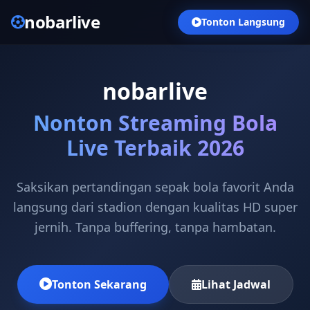
nobarlive
Tonton Langsung
nobarlive
Nonton Streaming Bola
Live Terbaik 2026
Saksikan pertandingan sepak bola favorit Anda
langsung dari stadion dengan kualitas HD super
jernih. Tanpa buffering, tanpa hambatan.
Tonton Sekarang
Lihat Jadwal