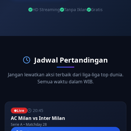
HD Streaming
Tanpa Iklan
Gratis
Jadwal Pertandingan
Jangan lewatkan aksi terbaik dari liga-liga top dunia.
Semua waktu dalam WIB.
20:45
Live
AC Milan vs Inter Milan
Serie A • Matchday 28