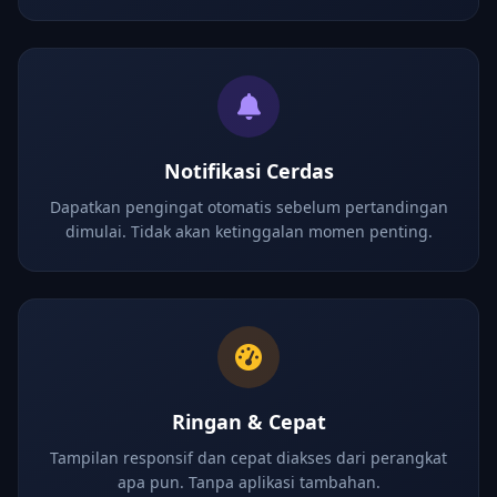
Notifikasi Cerdas
Dapatkan pengingat otomatis sebelum pertandingan
dimulai. Tidak akan ketinggalan momen penting.
Ringan & Cepat
Tampilan responsif dan cepat diakses dari perangkat
apa pun. Tanpa aplikasi tambahan.