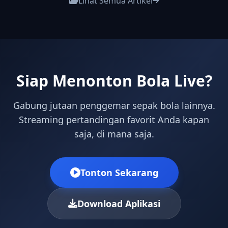
Lihat Semua Artikel
Siap Menonton Bola Live?
Gabung jutaan penggemar sepak bola lainnya.
Streaming pertandingan favorit Anda kapan
saja, di mana saja.
Tonton Sekarang
Download Aplikasi