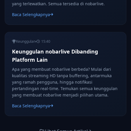
yang terlewatkan. Semua tersedia di nobarlive.
Baca Selengkapnya
Keunggulan
15:40
Keunggulan nobarlive Dibanding
Platform Lain
Apa yang membuat nobarlive berbeda? Mulai dari
kualitas streaming HD tanpa buffering, antarmuka
yang ramah pengguna, hingga notifikasi
pertandingan real-time. Temukan semua keunggulan
yang membuat nobarlive menjadi pilihan utama.
Baca Selengkapnya