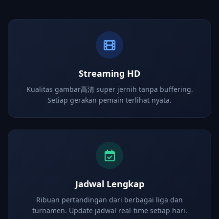
Streaming HD
Kualitas gambar高清 super jernih tanpa buffering.
Setiap gerakan pemain terlihat nyata.
Jadwal Lengkap
Ribuan pertandingan dari berbagai liga dan
turnamen. Update jadwal real-time setiap hari.