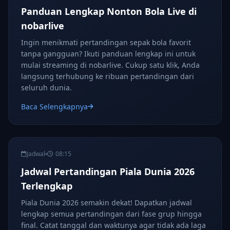
Panduan Lengkap Nonton Bola Live di
nobarlive
Ingin menikmati pertandingan sepak bola favorit
tanpa gangguan? Ikuti panduan lengkap ini untuk
mulai streaming di nobarlive. Cukup satu klik, Anda
langsung terhubung ke ribuan pertandingan dari
seluruh dunia.
Baca Selengkapnya
Jadwal
08:15
Jadwal Pertandingan Piala Dunia 2026
Terlengkap
Piala Dunia 2026 semakin dekat! Dapatkan jadwal
lengkap semua pertandingan dari fase grup hingga
final. Catat tanggal dan waktunya agar tidak ada laga