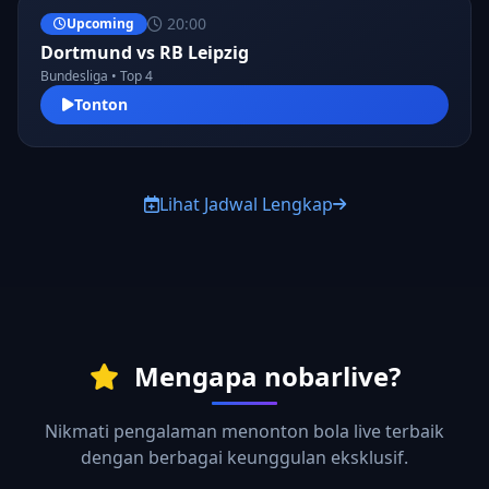
20:00
Upcoming
Dortmund vs RB Leipzig
Bundesliga • Top 4
Tonton
Lihat Jadwal Lengkap
Mengapa nobarlive?
Nikmati pengalaman menonton bola live terbaik
dengan berbagai keunggulan eksklusif.