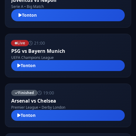
Juventus vs Napoli
Serie A • Big Match
Tonton
21:00
Live
PSG vs Bayern Munich
UEFA Champions League
Tonton
19:00
Finished
Arsenal vs Chelsea
Premier League • Derby London
Tonton