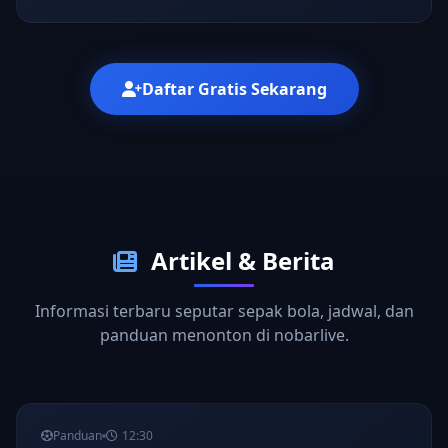
Daftar Gratis Sekarang
Artikel & Berita
Informasi terbaru seputar sepak bola, jadwal, dan
panduan menonton di nobarlive.
Panduan
12:30