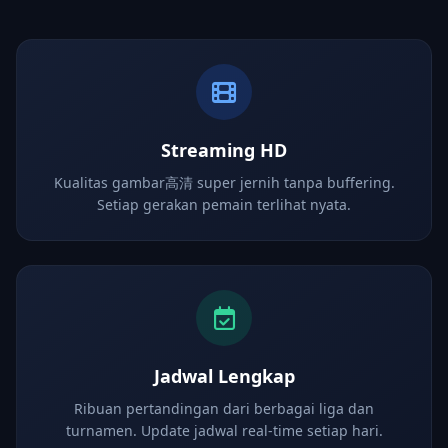
Streaming HD
Kualitas gambar高清 super jernih tanpa buffering.
Setiap gerakan pemain terlihat nyata.
Jadwal Lengkap
Ribuan pertandingan dari berbagai liga dan
turnamen. Update jadwal real-time setiap hari.