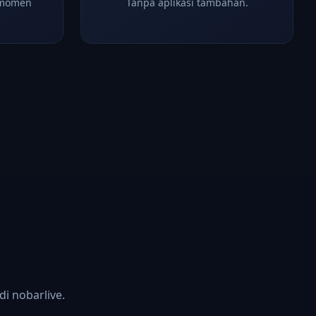
 momen
Tanpa aplikasi tambahan.
i nobarlive.