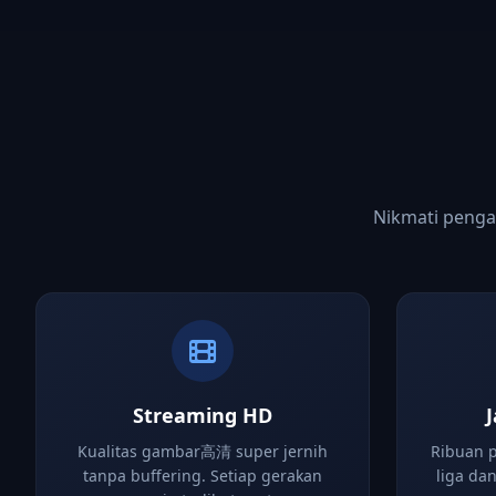
Nikmati penga
Streaming HD
Kualitas gambar高清 super jernih
Ribuan p
tanpa buffering. Setiap gerakan
liga da