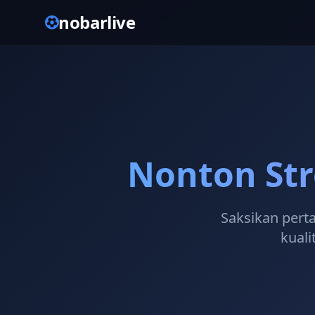
nobarlive
Nonton Str
Saksikan pert
kuali