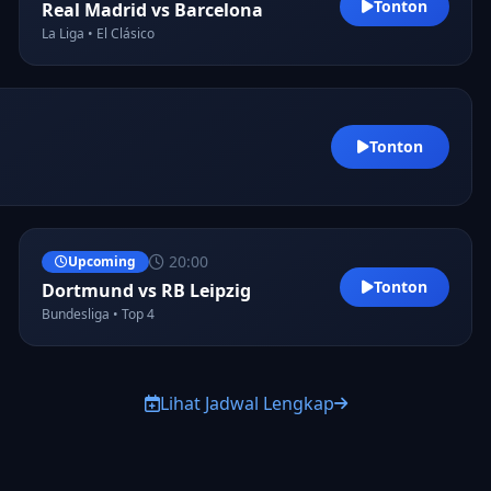
Tonton
Real Madrid vs Barcelona
La Liga • El Clásico
Tonton
20:00
Upcoming
Tonton
Dortmund vs RB Leipzig
Bundesliga • Top 4
Lihat Jadwal Lengkap