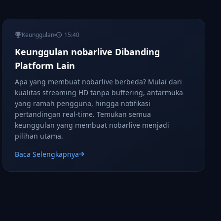
Keunggulan
15:40
Keunggulan nobarlive Dibanding
Platform Lain
Apa yang membuat nobarlive berbeda? Mulai dari
kualitas streaming HD tanpa buffering, antarmuka
yang ramah pengguna, hingga notifikasi
pertandingan real-time. Temukan semua
keunggulan yang membuat nobarlive menjadi
pilihan utama.
Baca Selengkapnya