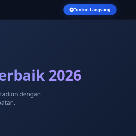
Tonton Langsung
erbaik 2026
stadion dengan
batan.