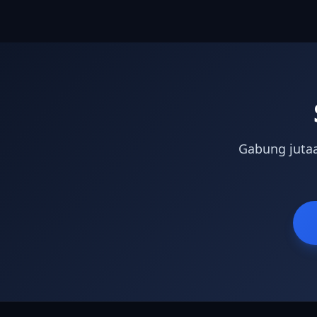
Gabung jutaa