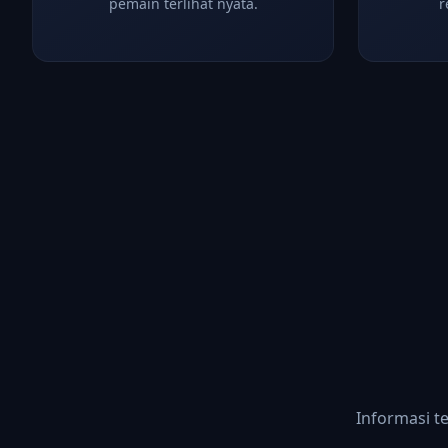
pemain terlihat nyata.
r
Informasi t