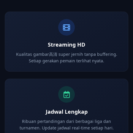
Streaming HD
Kualitas gambar高清 super jernih tanpa buffering.
Setiap gerakan pemain terlihat nyata.
Jadwal Lengkap
Ribuan pertandingan dari berbagai liga dan
turnamen. Update jadwal real-time setiap hari.