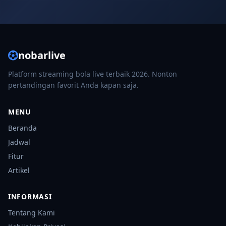
nobarlive
Platform streaming bola live terbaik 2026. Nonton
pertandingan favorit Anda kapan saja.
MENU
Beranda
Jadwal
Fitur
Artikel
INFORMASI
Tentang Kami