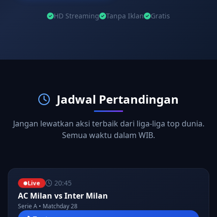
HD Streaming
Tanpa Iklan
Gratis
Jadwal Pertandingan
Jangan lewatkan aksi terbaik dari liga-liga top dunia.
Semua waktu dalam WIB.
20:45
Live
AC Milan vs Inter Milan
Serie A • Matchday 28