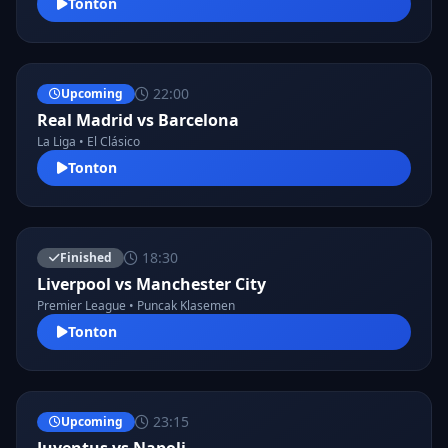
Tonton
22:00
Upcoming
Real Madrid vs Barcelona
La Liga • El Clásico
Tonton
18:30
Finished
Liverpool vs Manchester City
Premier League • Puncak Klasemen
Tonton
23:15
Upcoming