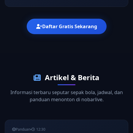
Daftar Gratis Sekarang
Artikel & Berita
Informasi terbaru seputar sepak bola, jadwal, dan
panduan menonton di nobarlive.
Panduan
12:30