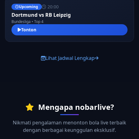
20:00
Upcoming
Dortmund vs RB Leipzig
Bundesliga • Top 4
Tonton
Lihat Jadwal Lengkap
Mengapa nobarlive?
Nikmati pengalaman menonton bola live terbaik
dengan berbagai keunggulan eksklusif.