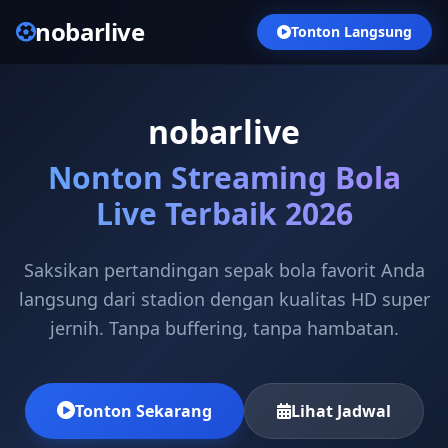
nobarlive
Tonton Langsung
nobarlive
Nonton Streaming Bola
Live Terbaik 2026
Saksikan pertandingan sepak bola favorit Anda
langsung dari stadion dengan kualitas HD super
jernih. Tanpa buffering, tanpa hambatan.
Tonton Sekarang
Lihat Jadwal