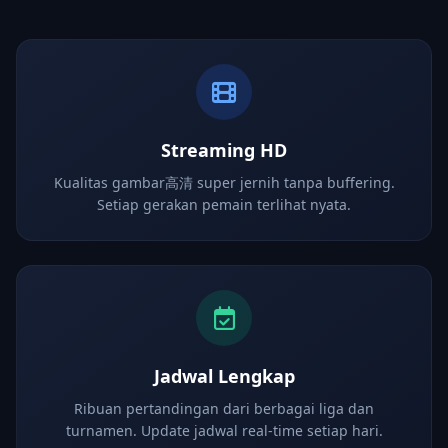
Streaming HD
Kualitas gambar高清 super jernih tanpa buffering.
Setiap gerakan pemain terlihat nyata.
Jadwal Lengkap
Ribuan pertandingan dari berbagai liga dan
turnamen. Update jadwal real-time setiap hari.