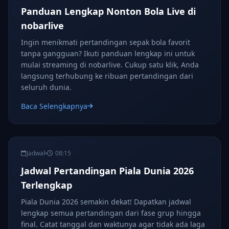
Panduan Lengkap Nonton Bola Live di
nobarlive
Ingin menikmati pertandingan sepak bola favorit
tanpa gangguan? Ikuti panduan lengkap ini untuk
mulai streaming di nobarlive. Cukup satu klik, Anda
langsung terhubung ke ribuan pertandingan dari
seluruh dunia.
Baca Selengkapnya
Jadwal
08:15
Jadwal Pertandingan Piala Dunia 2026
Terlengkap
Piala Dunia 2026 semakin dekat! Dapatkan jadwal
lengkap semua pertandingan dari fase grup hingga
final. Catat tanggal dan waktunya agar tidak ada laga