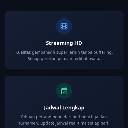
Streaming HD
Kualitas gambar高清 super jernih tanpa buffering.
Setiap gerakan pemain terlihat nyata.
Jadwal Lengkap
Ribuan pertandingan dari berbagai liga dan
turnamen. Update jadwal real-time setiap hari.