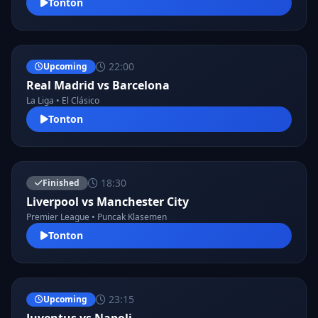
Tonton
22:00
Upcoming
Real Madrid vs Barcelona
La Liga • El Clásico
Tonton
18:30
Finished
Liverpool vs Manchester City
Premier League • Puncak Klasemen
Tonton
23:15
Upcoming