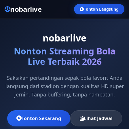
nobarlive
Tonton Langsung
nobarlive
Nonton Streaming Bola
Live Terbaik 2026
Saksikan pertandingan sepak bola favorit Anda
langsung dari stadion dengan kualitas HD super
jernih. Tanpa buffering, tanpa hambatan.
Tonton Sekarang
Lihat Jadwal