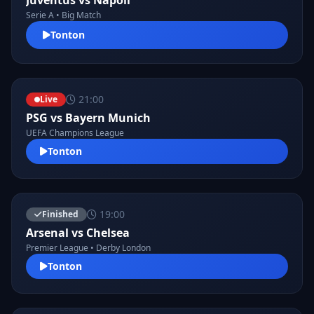
Juventus vs Napoli
Serie A • Big Match
Tonton
21:00
Live
PSG vs Bayern Munich
UEFA Champions League
Tonton
19:00
Finished
Arsenal vs Chelsea
Premier League • Derby London
Tonton