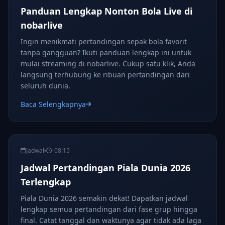
Panduan Lengkap Nonton Bola Live di
nobarlive
Ingin menikmati pertandingan sepak bola favorit
tanpa gangguan? Ikuti panduan lengkap ini untuk
mulai streaming di nobarlive. Cukup satu klik, Anda
langsung terhubung ke ribuan pertandingan dari
seluruh dunia.
Baca Selengkapnya
Jadwal
08:15
Jadwal Pertandingan Piala Dunia 2026
Terlengkap
Piala Dunia 2026 semakin dekat! Dapatkan jadwal
lengkap semua pertandingan dari fase grup hingga
final. Catat tanggal dan waktunya agar tidak ada laga