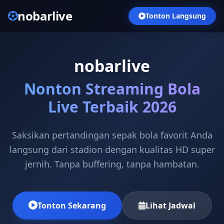
nobarlive
Tonton Langsung
nobarlive
Nonton Streaming Bola
Live Terbaik 2026
Saksikan pertandingan sepak bola favorit Anda
langsung dari stadion dengan kualitas HD super
jernih. Tanpa buffering, tanpa hambatan.
Tonton Sekarang
Lihat Jadwal