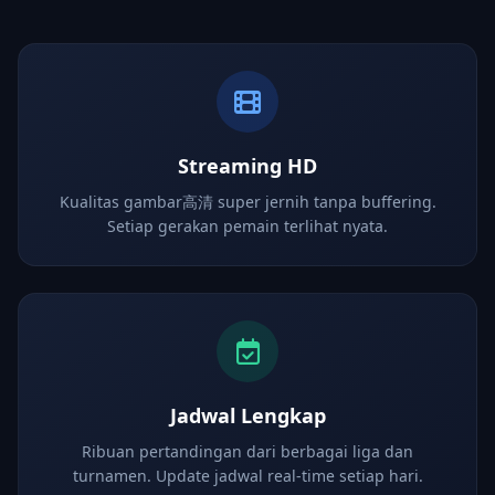
Streaming HD
Kualitas gambar高清 super jernih tanpa buffering.
Setiap gerakan pemain terlihat nyata.
Jadwal Lengkap
Ribuan pertandingan dari berbagai liga dan
turnamen. Update jadwal real-time setiap hari.