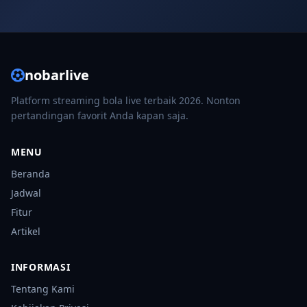
nobarlive
Platform streaming bola live terbaik 2026. Nonton
pertandingan favorit Anda kapan saja.
MENU
Beranda
Jadwal
Fitur
Artikel
INFORMASI
Tentang Kami