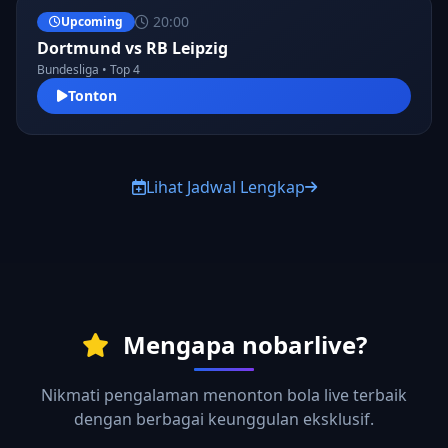
20:00
Upcoming
Dortmund vs RB Leipzig
Bundesliga • Top 4
Tonton
Lihat Jadwal Lengkap
Mengapa nobarlive?
Nikmati pengalaman menonton bola live terbaik
dengan berbagai keunggulan eksklusif.