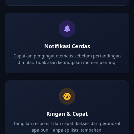
Notifikasi Cerdas
Dapatkan pengingat otomatis sebelum pertandingan
dimulai. Tidak akan ketinggalan momen penting.
Ringan & Cepat
Tampilan responsif dan cepat diakses dari perangkat
apa pun. Tanpa aplikasi tambahan.