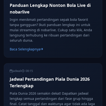
Panduan Lengkap Nonton Bola Live di
nobarlive
Ingin menikmati pertandingan sepak bola favorit
tanpa gangguan? Ikuti panduan lengkap ini untuk
mulai streaming di nobarlive. Cukup satu klik, Anda
langsung terhubung ke ribuan pertandingan dari
seluruh dunia.
Baca Selengkapnya
Jadwal
08:15
Jadwal Pertandingan Piala Dunia 2026
Terlengkap
Piala Dunia 2026 semakin dekat! Dapatkan jadwal
lengkap semua pertandingan dari fase grup hingga
final. Catat tanggal dan waktunya agar tidak ada laga