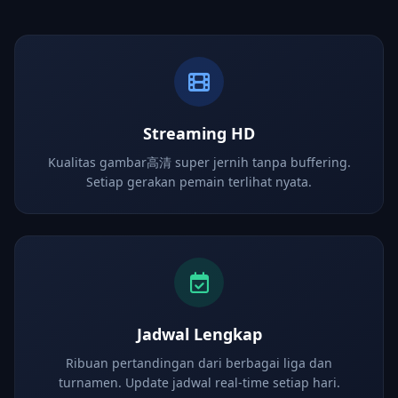
Streaming HD
Kualitas gambar高清 super jernih tanpa buffering.
Setiap gerakan pemain terlihat nyata.
Jadwal Lengkap
Ribuan pertandingan dari berbagai liga dan
turnamen. Update jadwal real-time setiap hari.