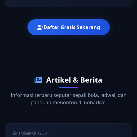
Daftar Gratis Sekarang
Artikel & Berita
Informasi terbaru seputar sepak bola, jadwal, dan
panduan menonton di nobarlive.
Panduan
12:30