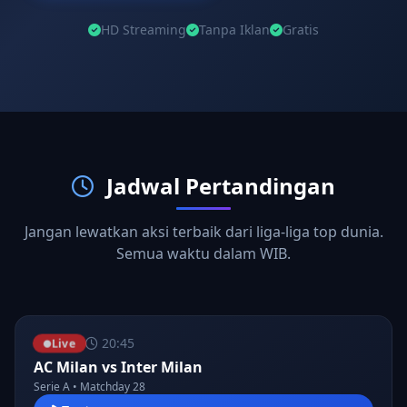
HD Streaming
Tanpa Iklan
Gratis
Jadwal Pertandingan
Jangan lewatkan aksi terbaik dari liga-liga top dunia.
Semua waktu dalam WIB.
20:45
Live
AC Milan vs Inter Milan
Serie A • Matchday 28