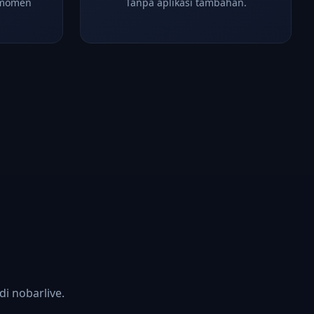
 momen
Tanpa aplikasi tambahan.
i nobarlive.