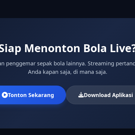
Siap Menonton Bola Live
n penggemar sepak bola lainnya. Streaming pertand
Anda kapan saja, di mana saja.
Tonton Sekarang
Download Aplikasi