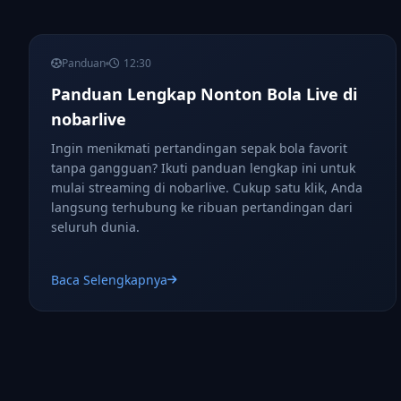
Panduan
12:30
Panduan Lengkap Nonton Bola Live di
nobarlive
Ingin menikmati pertandingan sepak bola favorit
tanpa gangguan? Ikuti panduan lengkap ini untuk
mulai streaming di nobarlive. Cukup satu klik, Anda
langsung terhubung ke ribuan pertandingan dari
seluruh dunia.
Baca Selengkapnya