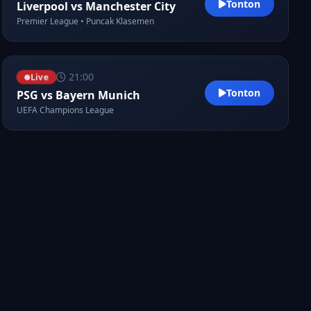
Tonton
Liverpool vs Manchester City
Premier League • Puncak Klasemen
21:00
Live
Tonton
PSG vs Bayern Munich
UEFA Champions League