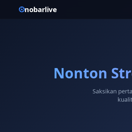
nobarlive
Nonton Str
Saksikan pert
kuali