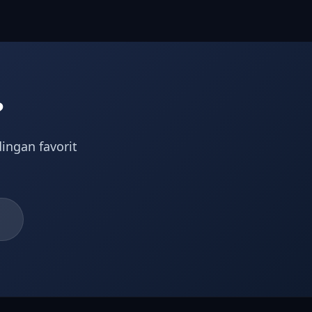
?
ingan favorit