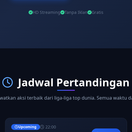
HD Streaming
Tanpa Iklan
Gratis
Jadwal Pertandingan
watkan aksi terbaik dari liga-liga top dunia. Semua waktu 
22:00
Upcoming