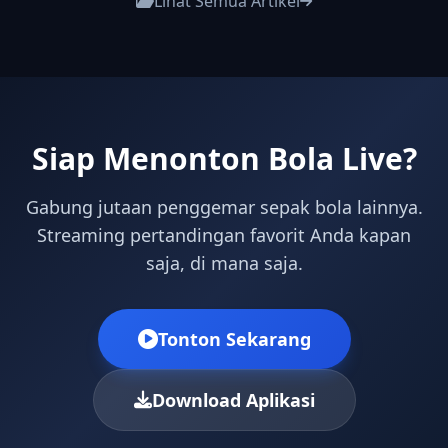
Lihat Semua Artikel
Siap Menonton Bola Live?
Gabung jutaan penggemar sepak bola lainnya.
Streaming pertandingan favorit Anda kapan
saja, di mana saja.
Tonton Sekarang
Download Aplikasi