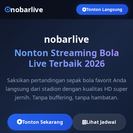
nobarlive
Tonton Langsung
nobarlive
Nonton Streaming Bola
Live Terbaik 2026
Saksikan pertandingan sepak bola favorit Anda
langsung dari stadion dengan kualitas HD super
jernih. Tanpa buffering, tanpa hambatan.
Tonton Sekarang
Lihat Jadwal