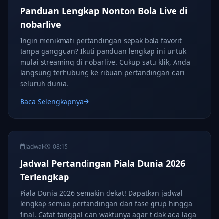
Panduan Lengkap Nonton Bola Live di
nobarlive
Ingin menikmati pertandingan sepak bola favorit
tanpa gangguan? Ikuti panduan lengkap ini untuk
mulai streaming di nobarlive. Cukup satu klik, Anda
langsung terhubung ke ribuan pertandingan dari
seluruh dunia.
Baca Selengkapnya
Jadwal
08:15
Jadwal Pertandingan Piala Dunia 2026
Terlengkap
Piala Dunia 2026 semakin dekat! Dapatkan jadwal
lengkap semua pertandingan dari fase grup hingga
final. Catat tanggal dan waktunya agar tidak ada laga