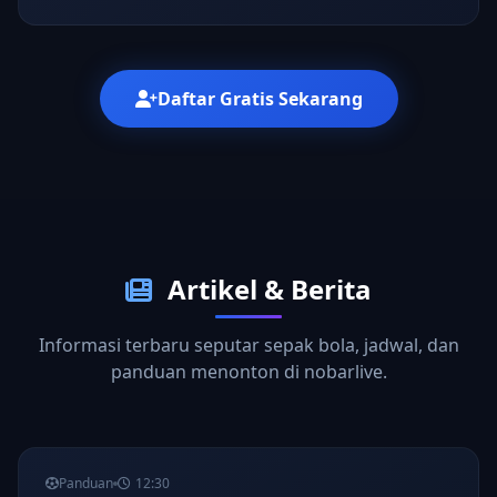
Daftar Gratis Sekarang
Artikel & Berita
Informasi terbaru seputar sepak bola, jadwal, dan
panduan menonton di nobarlive.
Panduan
12:30