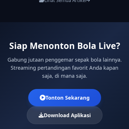
Lihat Semua Artikel
Siap Menonton Bola Live?
Gabung jutaan penggemar sepak bola lainnya.
Streaming pertandingan favorit Anda kapan
saja, di mana saja.
Tonton Sekarang
Download Aplikasi