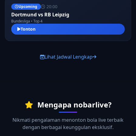
20:00
Upcoming
Dortmund vs RB Leipzig
Bundesliga • Top 4
Tonton
Lihat Jadwal Lengkap
Mengapa nobarlive?
Nikmati pengalaman menonton bola live terbaik
dengan berbagai keunggulan eksklusif.