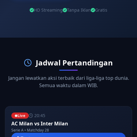
HD Streaming
Tanpa Iklan
Gratis
Jadwal Pertandingan
Jangan lewatkan aksi terbaik dari liga-liga top dunia.
Semua waktu dalam WIB.
20:45
Live
AC Milan vs Inter Milan
Serie A • Matchday 28