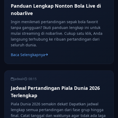
Panduan Lengkap Nonton Bola Live di
nobarlive
Ingin menikmati pertandingan sepak bola favorit
tanpa gangguan? Ikuti panduan lengkap ini untuk
mulai streaming di nobarlive. Cukup satu klik, Anda
langsung terhubung ke ribuan pertandingan dari
seluruh dunia.
Baca Selengkapnya
Jadwal
08:15
Jadwal Pertandingan Piala Dunia 2026
Terlengkap
Piala Dunia 2026 semakin dekat! Dapatkan jadwal
lengkap semua pertandingan dari fase grup hingga
final. Catat tanggal dan waktunya agar tidak ada laga