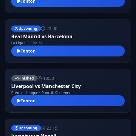
Tonton
22:00
Upcoming
Real Madrid vs Barcelona
La Liga • El Clásico
Tonton
18:30
Finished
Liverpool vs Manchester City
Premier League • Puncak Klasemen
Tonton
23:15
Upcoming