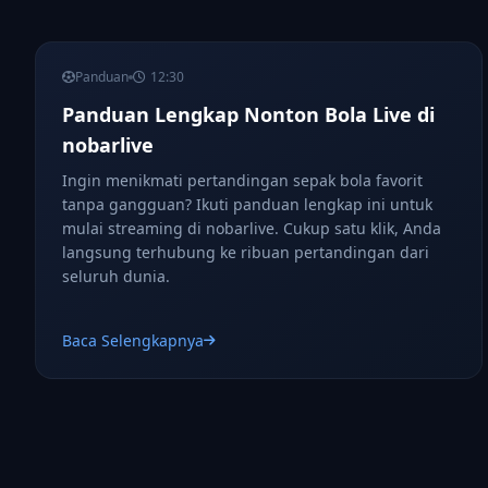
Panduan
12:30
Panduan Lengkap Nonton Bola Live di
nobarlive
Ingin menikmati pertandingan sepak bola favorit
tanpa gangguan? Ikuti panduan lengkap ini untuk
mulai streaming di nobarlive. Cukup satu klik, Anda
langsung terhubung ke ribuan pertandingan dari
seluruh dunia.
Baca Selengkapnya