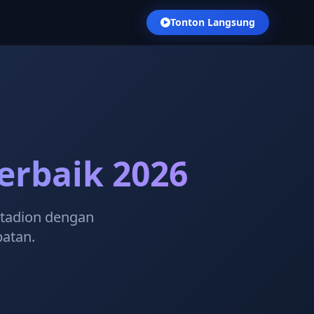
Tonton Langsung
erbaik 2026
stadion dengan
batan.