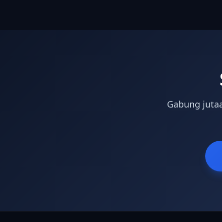
Gabung jutaa