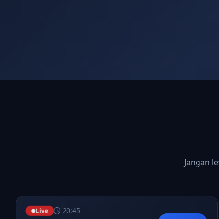
Jangan le
20:45
Live