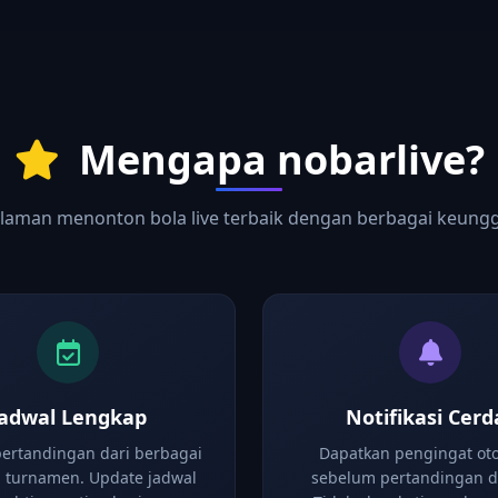
Mengapa nobarlive?
laman menonton bola live terbaik dengan berbagai keunggu
Jadwal Lengkap
Notifikasi Cerd
ertandingan dari berbagai
Dapatkan pengingat ot
n turnamen. Update jadwal
sebelum pertandingan d