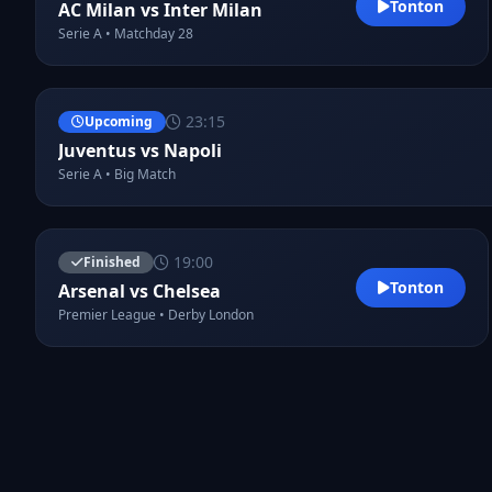
Tonton
AC Milan vs Inter Milan
Serie A • Matchday 28
23:15
Upcoming
Juventus vs Napoli
Serie A • Big Match
19:00
Finished
Tonton
Arsenal vs Chelsea
Premier League • Derby London