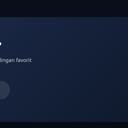
?
ingan favorit