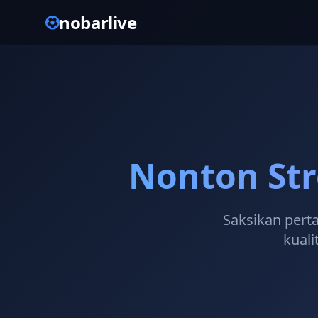
nobarlive
Nonton Str
Saksikan pert
kuali