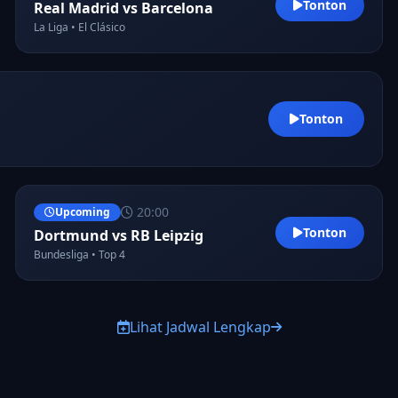
Tonton
Real Madrid vs Barcelona
La Liga • El Clásico
Tonton
20:00
Upcoming
Tonton
Dortmund vs RB Leipzig
Bundesliga • Top 4
Lihat Jadwal Lengkap