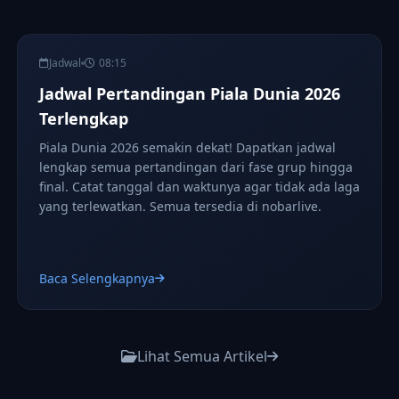
Jadwal
08:15
Jadwal Pertandingan Piala Dunia 2026
Terlengkap
Piala Dunia 2026 semakin dekat! Dapatkan jadwal
lengkap semua pertandingan dari fase grup hingga
final. Catat tanggal dan waktunya agar tidak ada laga
yang terlewatkan. Semua tersedia di nobarlive.
Baca Selengkapnya
Lihat Semua Artikel