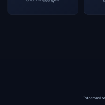
pemain terlihat nyata.
r
Informasi t