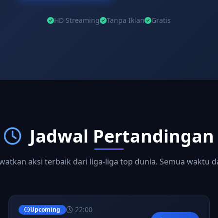
HD Streaming
Tanpa Iklan
Gratis
Jadwal Pertandingan
watkan aksi terbaik dari liga-liga top dunia. Semua waktu 
22:00
Upcoming