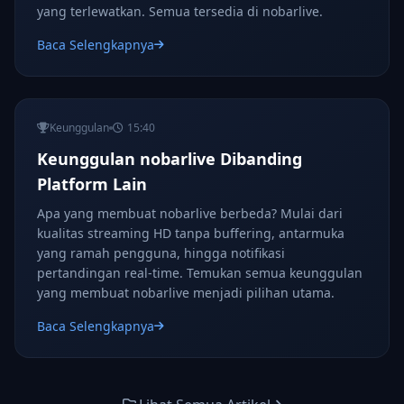
yang terlewatkan. Semua tersedia di nobarlive.
Baca Selengkapnya
Keunggulan
15:40
Keunggulan nobarlive Dibanding
Platform Lain
Apa yang membuat nobarlive berbeda? Mulai dari
kualitas streaming HD tanpa buffering, antarmuka
yang ramah pengguna, hingga notifikasi
pertandingan real-time. Temukan semua keunggulan
yang membuat nobarlive menjadi pilihan utama.
Baca Selengkapnya