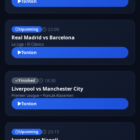
Tonton
22:00
Upcoming
Real Madrid vs Barcelona
La Liga • El Clásico
Tonton
18:30
Finished
Liverpool vs Manchester City
Premier League • Puncak Klasemen
Tonton
23:15
Upcoming