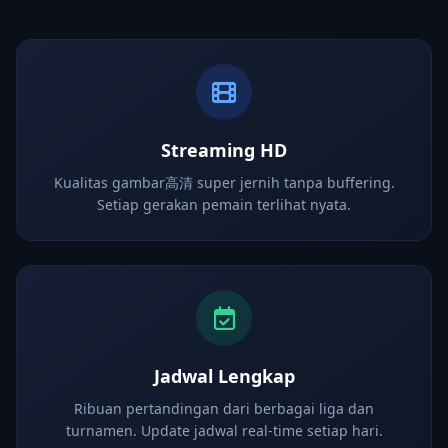
Streaming HD
Kualitas gambar高清 super jernih tanpa buffering.
Setiap gerakan pemain terlihat nyata.
Jadwal Lengkap
Ribuan pertandingan dari berbagai liga dan
turnamen. Update jadwal real-time setiap hari.