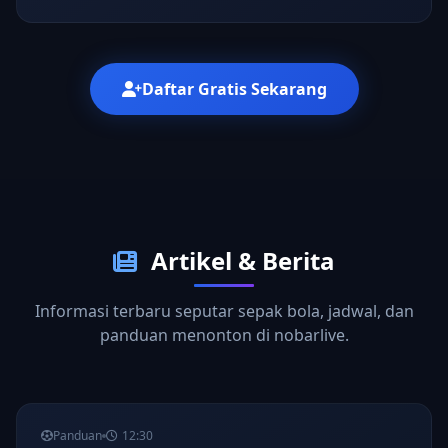
Daftar Gratis Sekarang
Artikel & Berita
Informasi terbaru seputar sepak bola, jadwal, dan
panduan menonton di nobarlive.
Panduan
12:30