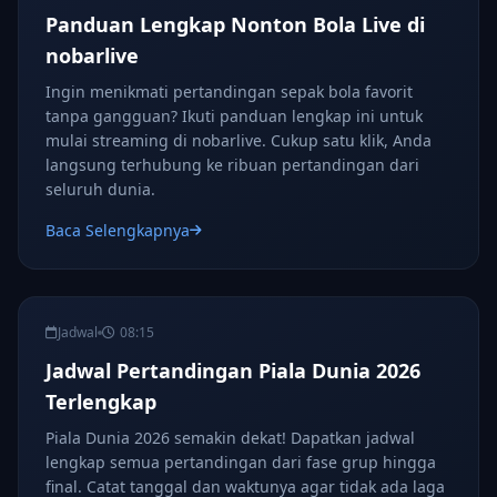
Panduan Lengkap Nonton Bola Live di
nobarlive
Ingin menikmati pertandingan sepak bola favorit
tanpa gangguan? Ikuti panduan lengkap ini untuk
mulai streaming di nobarlive. Cukup satu klik, Anda
langsung terhubung ke ribuan pertandingan dari
seluruh dunia.
Baca Selengkapnya
Jadwal
08:15
Jadwal Pertandingan Piala Dunia 2026
Terlengkap
Piala Dunia 2026 semakin dekat! Dapatkan jadwal
lengkap semua pertandingan dari fase grup hingga
final. Catat tanggal dan waktunya agar tidak ada laga