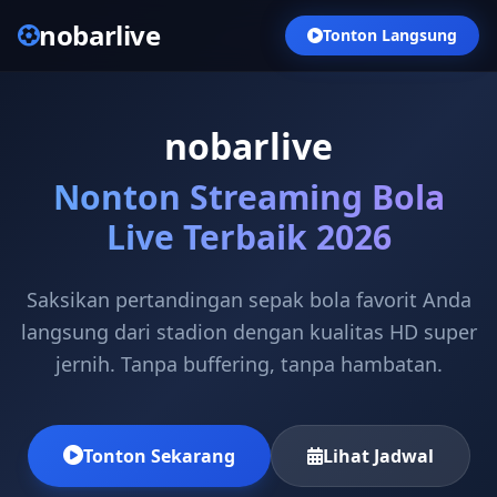
nobarlive
Tonton Langsung
nobarlive
Nonton Streaming Bola
Live Terbaik 2026
Saksikan pertandingan sepak bola favorit Anda
langsung dari stadion dengan kualitas HD super
jernih. Tanpa buffering, tanpa hambatan.
Tonton Sekarang
Lihat Jadwal