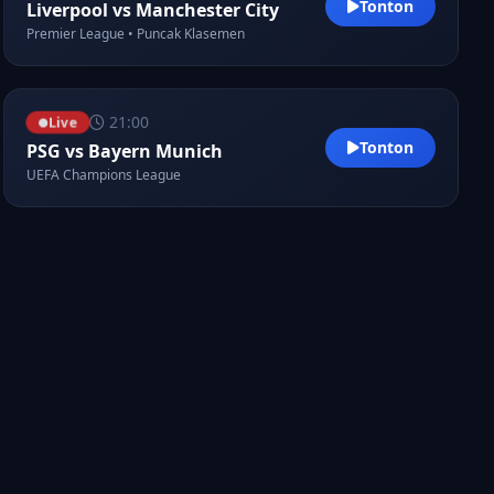
Tonton
Liverpool vs Manchester City
Premier League • Puncak Klasemen
21:00
Live
Tonton
PSG vs Bayern Munich
UEFA Champions League