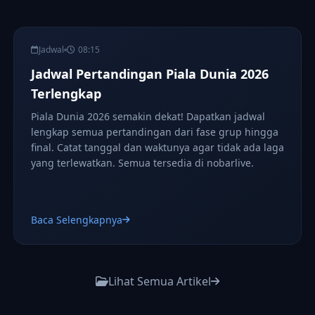
Jadwal
08:15
Jadwal Pertandingan Piala Dunia 2026
Terlengkap
Piala Dunia 2026 semakin dekat! Dapatkan jadwal
lengkap semua pertandingan dari fase grup hingga
final. Catat tanggal dan waktunya agar tidak ada laga
yang terlewatkan. Semua tersedia di nobarlive.
Baca Selengkapnya
Lihat Semua Artikel