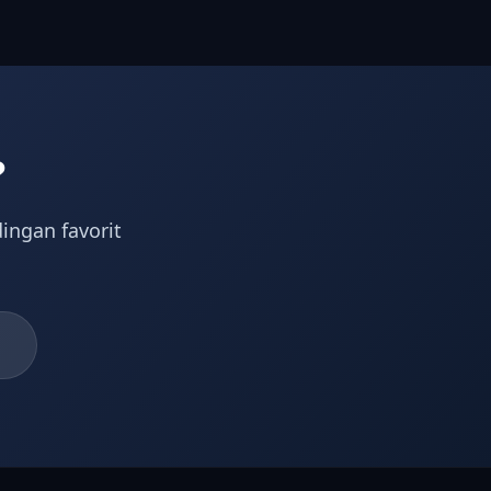
?
ingan favorit