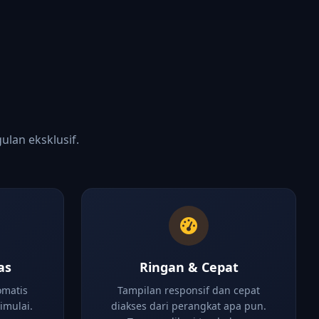
lan eksklusif.
as
Ringan & Cepat
omatis
Tampilan responsif dan cepat
imulai.
diakses dari perangkat apa pun.