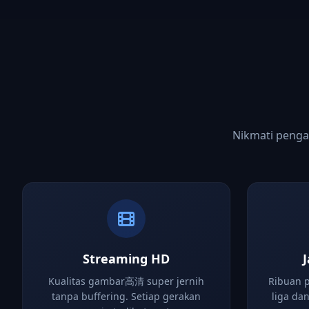
Nikmati penga
Streaming HD
Kualitas gambar高清 super jernih
Ribuan p
tanpa buffering. Setiap gerakan
liga da