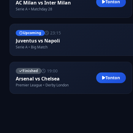
Tonton
AC Milan vs Inter Milan
Serie A • Matchday 28
23:15
Upcoming
Juventus vs Napoli
Serie A • Big Match
19:00
Finished
Tonton
Arsenal vs Chelsea
Premier League • Derby London