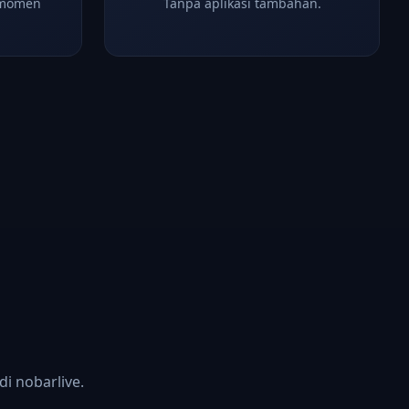
 momen
Tanpa aplikasi tambahan.
i nobarlive.