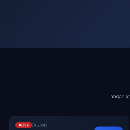
Jangan le
20:45
Live