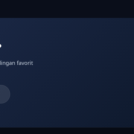
?
ingan favorit