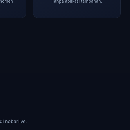
 momen
Tanpa aplikasi tambahan.
i nobarlive.