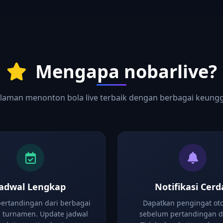
Mengapa nobarlive?
laman menonton bola live terbaik dengan berbagai keunggu
Jadwal Lengkap
Notifikasi Cerd
ertandingan dari berbagai
Dapatkan pengingat ot
n turnamen. Update jadwal
sebelum pertandingan d