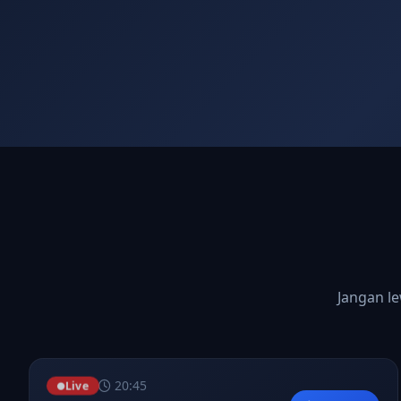
Jangan le
20:45
Live