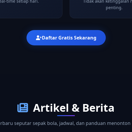
eal-time setiap hari.
Tidak akan ketinggalan
penting.
Daftar Gratis Sekarang
Artikel & Berita
erbaru seputar sepak bola, jadwal, dan panduan menonton d