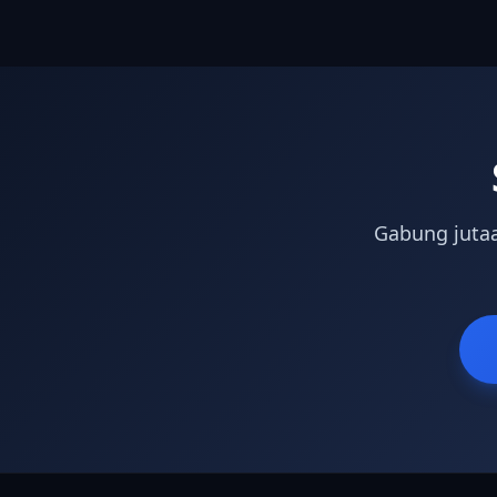
Gabung jutaa