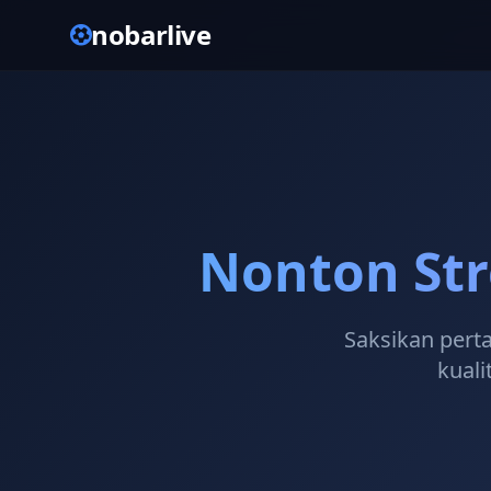
nobarlive
Nonton Str
Saksikan pert
kuali