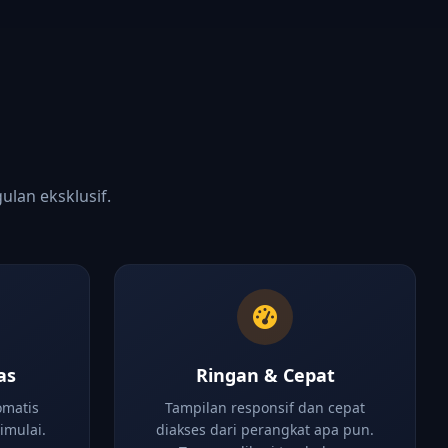
lan eksklusif.
as
Ringan & Cepat
omatis
Tampilan responsif dan cepat
imulai.
diakses dari perangkat apa pun.