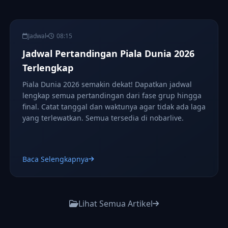
Jadwal
08:15
Jadwal Pertandingan Piala Dunia 2026
Terlengkap
Piala Dunia 2026 semakin dekat! Dapatkan jadwal
lengkap semua pertandingan dari fase grup hingga
final. Catat tanggal dan waktunya agar tidak ada laga
yang terlewatkan. Semua tersedia di nobarlive.
Baca Selengkapnya
Lihat Semua Artikel