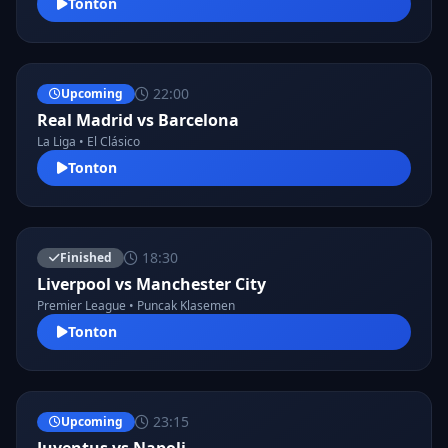
Tonton
22:00
Upcoming
Real Madrid vs Barcelona
La Liga • El Clásico
Tonton
18:30
Finished
Liverpool vs Manchester City
Premier League • Puncak Klasemen
Tonton
23:15
Upcoming