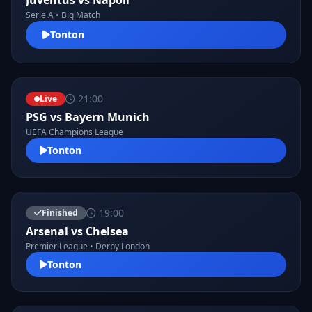
Juventus vs Napoli
Serie A • Big Match
Tonton
21:00
Live
PSG vs Bayern Munich
UEFA Champions League
Tonton
19:00
Finished
Arsenal vs Chelsea
Premier League • Derby London
Tonton