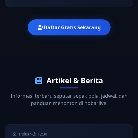
Daftar Gratis Sekarang
Artikel & Berita
Informasi terbaru seputar sepak bola, jadwal, dan
panduan menonton di nobarlive.
Panduan
12:30