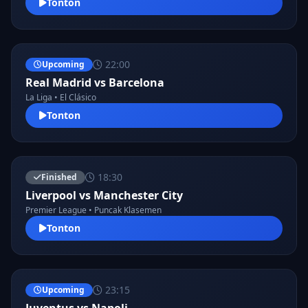
Tonton
22:00
Upcoming
Real Madrid vs Barcelona
La Liga • El Clásico
Tonton
18:30
Finished
Liverpool vs Manchester City
Premier League • Puncak Klasemen
Tonton
23:15
Upcoming