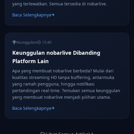
yang terlewatkan. Semua tersedia di nobarlive.
Baca Selengkapnya
Keunggulan
15:40
Keunggulan nobarlive Dibanding
Platform Lain
Apa yang membuat nobarlive berbeda? Mulai dari
kualitas streaming HD tanpa buffering, antarmuka
yang ramah pengguna, hingga notifikasi
pertandingan real-time. Temukan semua keunggulan
yang membuat nobarlive menjadi pilihan utama.
Baca Selengkapnya