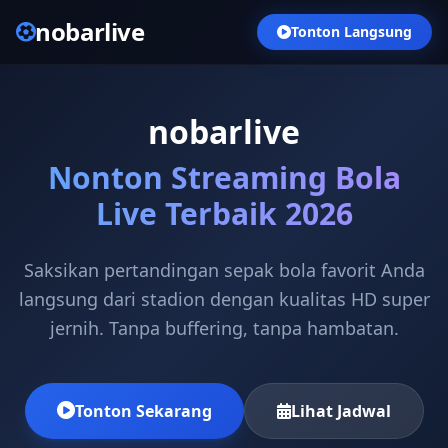
nobarlive
Tonton Langsung
nobarlive
Nonton Streaming Bola
Live Terbaik 2026
Saksikan pertandingan sepak bola favorit Anda
langsung dari stadion dengan kualitas HD super
jernih. Tanpa buffering, tanpa hambatan.
Tonton Sekarang
Lihat Jadwal