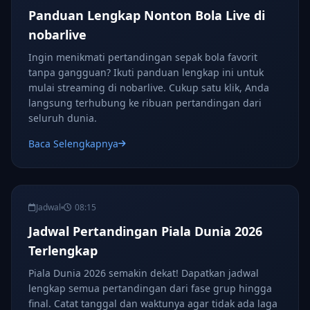
Panduan Lengkap Nonton Bola Live di
nobarlive
Ingin menikmati pertandingan sepak bola favorit
tanpa gangguan? Ikuti panduan lengkap ini untuk
mulai streaming di nobarlive. Cukup satu klik, Anda
langsung terhubung ke ribuan pertandingan dari
seluruh dunia.
Baca Selengkapnya
Jadwal
08:15
Jadwal Pertandingan Piala Dunia 2026
Terlengkap
Piala Dunia 2026 semakin dekat! Dapatkan jadwal
lengkap semua pertandingan dari fase grup hingga
final. Catat tanggal dan waktunya agar tidak ada laga