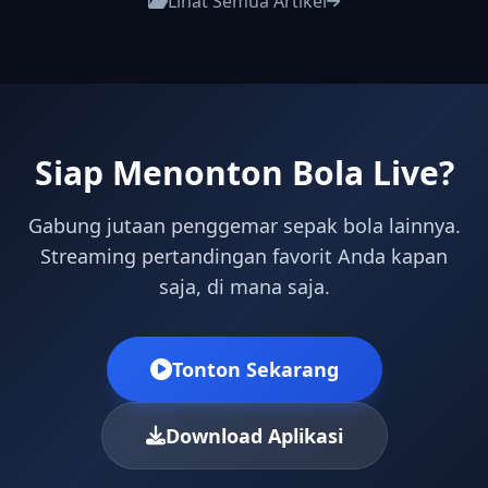
Lihat Semua Artikel
Siap Menonton Bola Live?
Gabung jutaan penggemar sepak bola lainnya.
Streaming pertandingan favorit Anda kapan
saja, di mana saja.
Tonton Sekarang
Download Aplikasi