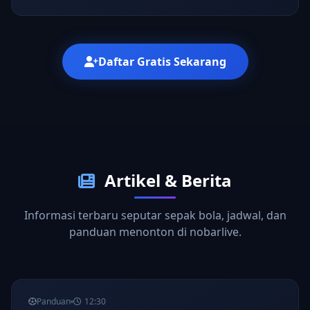
Daftar Gratis Sekarang
Artikel & Berita
Informasi terbaru seputar sepak bola, jadwal, dan
panduan menonton di nobarlive.
Panduan
12:30