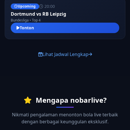
20:00
Upcoming
Dortmund vs RB Leipzig
Bundesliga • Top 4
Tonton
Lihat Jadwal Lengkap
Mengapa nobarlive?
Nikmati pengalaman menonton bola live terbaik
dengan berbagai keunggulan eksklusif.