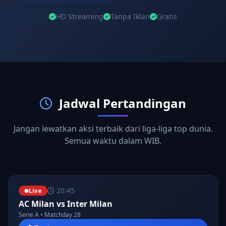
HD Streaming
Tanpa Iklan
Gratis
Jadwal Pertandingan
Jangan lewatkan aksi terbaik dari liga-liga top dunia.
Semua waktu dalam WIB.
20:45
Live
AC Milan vs Inter Milan
Serie A • Matchday 28