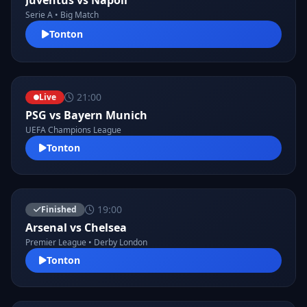
Juventus vs Napoli
Serie A • Big Match
Tonton
21:00
Live
PSG vs Bayern Munich
UEFA Champions League
Tonton
19:00
Finished
Arsenal vs Chelsea
Premier League • Derby London
Tonton