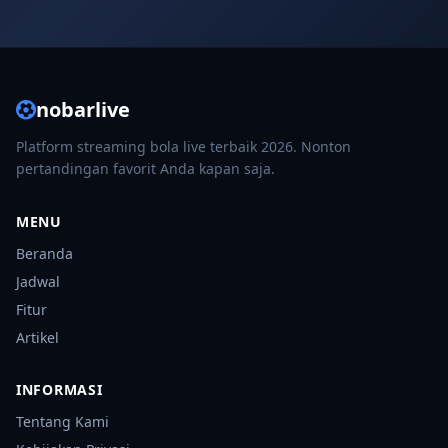
nobarlive
Platform streaming bola live terbaik 2026. Nonton
pertandingan favorit Anda kapan saja.
MENU
Beranda
Jadwal
Fitur
Artikel
INFORMASI
Tentang Kami