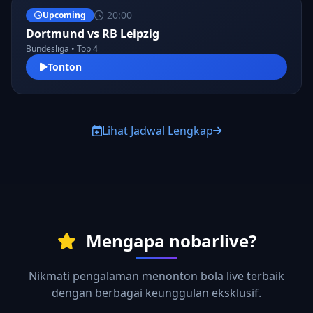
20:00
Upcoming
Dortmund vs RB Leipzig
Bundesliga • Top 4
Tonton
Lihat Jadwal Lengkap
Mengapa nobarlive?
Nikmati pengalaman menonton bola live terbaik
dengan berbagai keunggulan eksklusif.