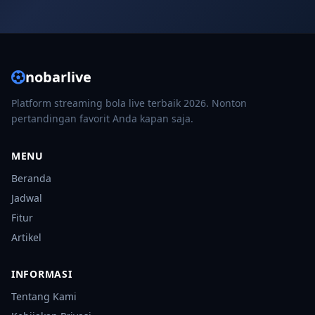
nobarlive
Platform streaming bola live terbaik 2026. Nonton
pertandingan favorit Anda kapan saja.
MENU
Beranda
Jadwal
Fitur
Artikel
INFORMASI
Tentang Kami