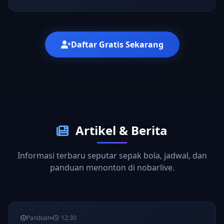
Daftar Gratis Sekarang
Artikel & Berita
Informasi terbaru seputar sepak bola, jadwal, dan
panduan menonton di nobarlive.
Panduan
12:30