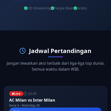
HD Streaming
Tanpa Iklan
Gratis
Jadwal Pertandingan
Jangan lewatkan aksi terbaik dari liga-liga top dunia.
Semua waktu dalam WIB.
20:45
Live
AC Milan vs Inter Milan
Serie A • Matchday 28