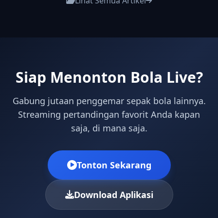
Lihat Semua Artikel
Siap Menonton Bola Live?
Gabung jutaan penggemar sepak bola lainnya.
Streaming pertandingan favorit Anda kapan
saja, di mana saja.
Tonton Sekarang
Download Aplikasi