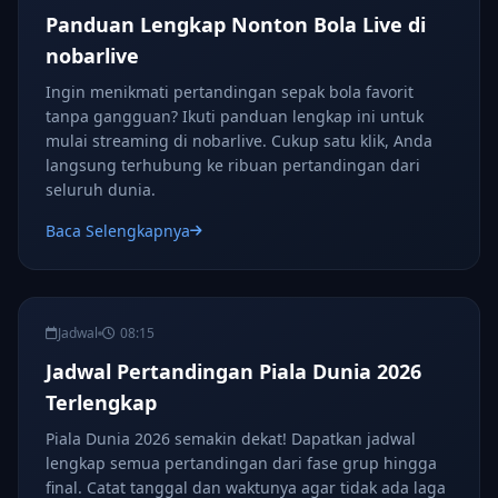
Panduan Lengkap Nonton Bola Live di
nobarlive
Ingin menikmati pertandingan sepak bola favorit
tanpa gangguan? Ikuti panduan lengkap ini untuk
mulai streaming di nobarlive. Cukup satu klik, Anda
langsung terhubung ke ribuan pertandingan dari
seluruh dunia.
Baca Selengkapnya
Jadwal
08:15
Jadwal Pertandingan Piala Dunia 2026
Terlengkap
Piala Dunia 2026 semakin dekat! Dapatkan jadwal
lengkap semua pertandingan dari fase grup hingga
final. Catat tanggal dan waktunya agar tidak ada laga