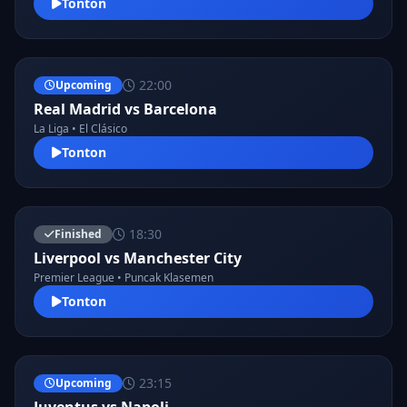
Tonton
22:00
Upcoming
Real Madrid vs Barcelona
La Liga • El Clásico
Tonton
18:30
Finished
Liverpool vs Manchester City
Premier League • Puncak Klasemen
Tonton
23:15
Upcoming