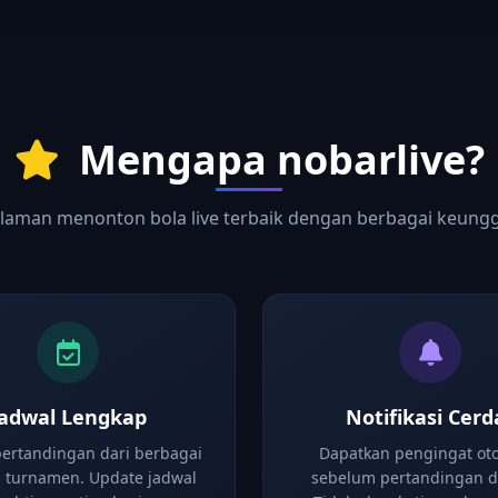
Mengapa nobarlive?
laman menonton bola live terbaik dengan berbagai keunggu
Jadwal Lengkap
Notifikasi Cerd
ertandingan dari berbagai
Dapatkan pengingat ot
n turnamen. Update jadwal
sebelum pertandingan d