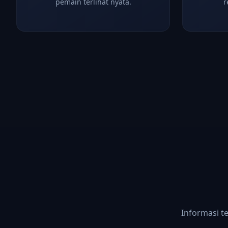
pemain terlihat nyata.
r
Informasi t