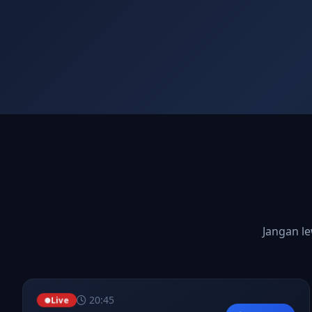
Jangan le
20:45
Live