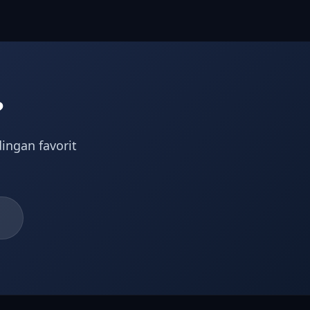
?
ingan favorit