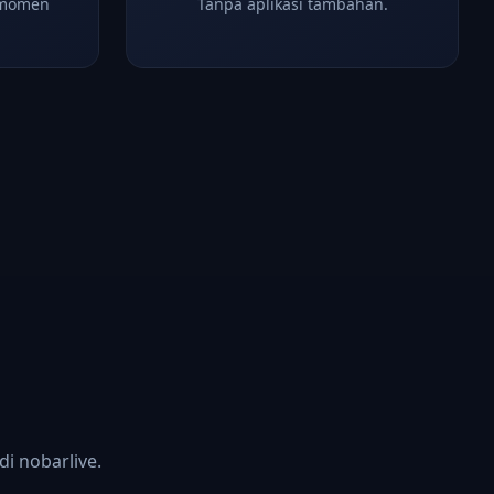
 momen
Tanpa aplikasi tambahan.
i nobarlive.