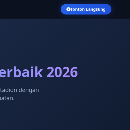
Tonton Langsung
erbaik 2026
stadion dengan
batan.