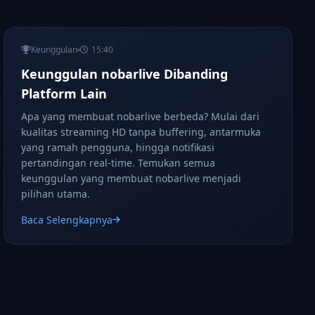
Keunggulan
15:40
Keunggulan nobarlive Dibanding
Platform Lain
Apa yang membuat nobarlive berbeda? Mulai dari
kualitas streaming HD tanpa buffering, antarmuka
yang ramah pengguna, hingga notifikasi
pertandingan real-time. Temukan semua
keunggulan yang membuat nobarlive menjadi
pilihan utama.
Baca Selengkapnya