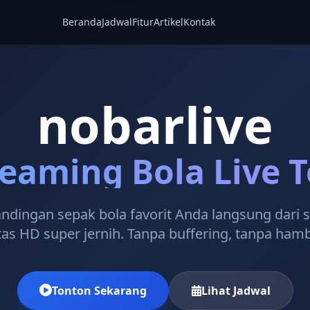
Beranda
Jadwal
Fitur
Artikel
Kontak
nobarlive
eaming Bola Live T
andingan sepak bola favorit Anda langsung dari 
tas HD super jernih. Tanpa buffering, tanpa ham
Tonton Sekarang
Lihat Jadwal