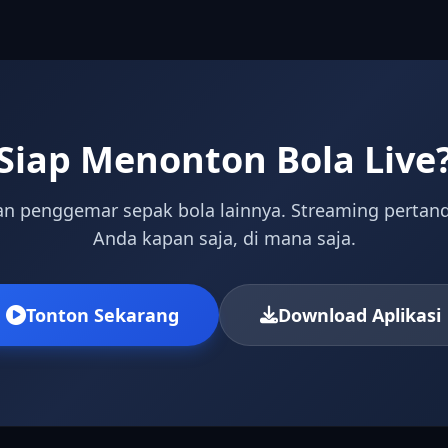
Siap Menonton Bola Live
n penggemar sepak bola lainnya. Streaming pertand
Anda kapan saja, di mana saja.
Tonton Sekarang
Download Aplikasi