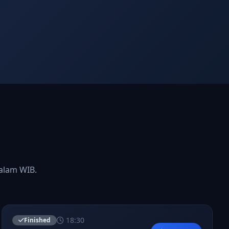
dalam WIB.
18:30
Finished