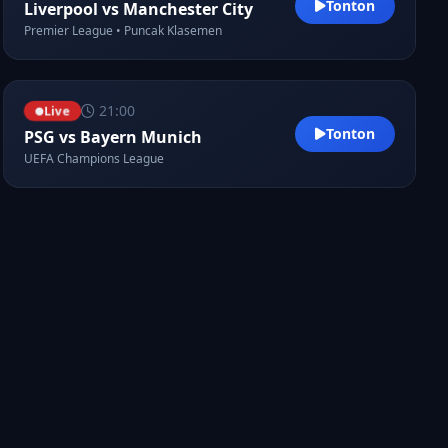
Tonton
Liverpool vs Manchester City
Premier League • Puncak Klasemen
21:00
Live
Tonton
PSG vs Bayern Munich
UEFA Champions League