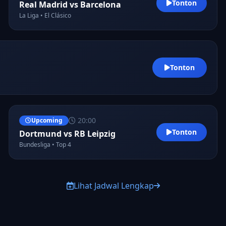
Tonton
Real Madrid vs Barcelona
La Liga • El Clásico
Tonton
20:00
Upcoming
Tonton
Dortmund vs RB Leipzig
Bundesliga • Top 4
Lihat Jadwal Lengkap