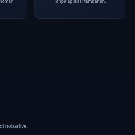
 momen
Tanpa aplikasi tambahan.
i nobarlive.