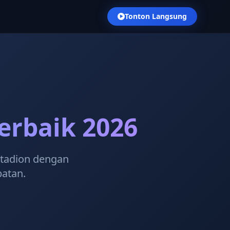
Tonton Langsung
erbaik 2026
stadion dengan
batan.