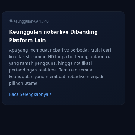
Keunggulan
15:40
Keunggulan nobarlive Dibanding
Platform Lain
Apa yang membuat nobarlive berbeda? Mulai dari
kualitas streaming HD tanpa buffering, antarmuka
yang ramah pengguna, hingga notifikasi
pertandingan real-time. Temukan semua
keunggulan yang membuat nobarlive menjadi
pilihan utama.
Baca Selengkapnya