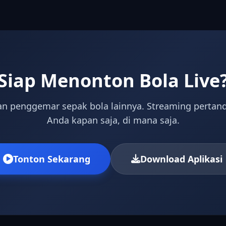
Siap Menonton Bola Live
n penggemar sepak bola lainnya. Streaming pertand
Anda kapan saja, di mana saja.
Tonton Sekarang
Download Aplikasi