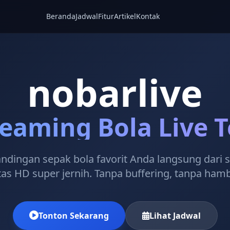
Beranda
Jadwal
Fitur
Artikel
Kontak
nobarlive
eaming Bola Live T
andingan sepak bola favorit Anda langsung dari 
tas HD super jernih. Tanpa buffering, tanpa ham
Tonton Sekarang
Lihat Jadwal