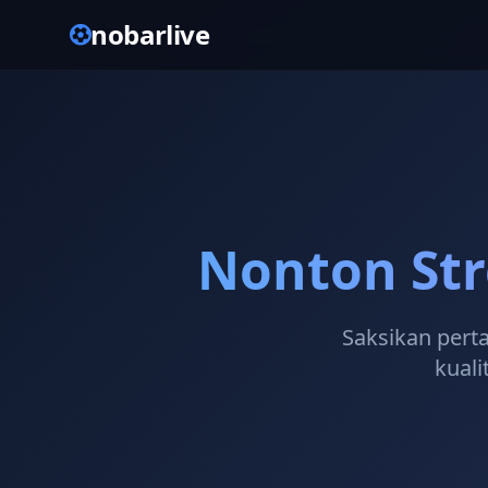
nobarlive
Nonton Str
Saksikan pert
kuali