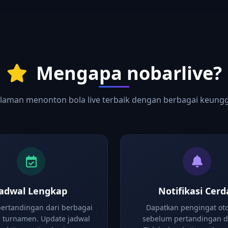
Mengapa nobarlive?
laman menonton bola live terbaik dengan berbagai keunggu
Jadwal Lengkap
Notifikasi Cerd
ertandingan dari berbagai
Dapatkan pengingat ot
n turnamen. Update jadwal
sebelum pertandingan d