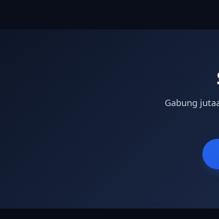
Gabung jutaa