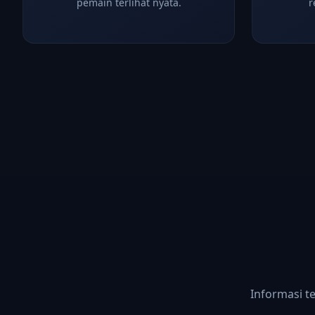
pemain terlihat nyata.
r
Informasi t