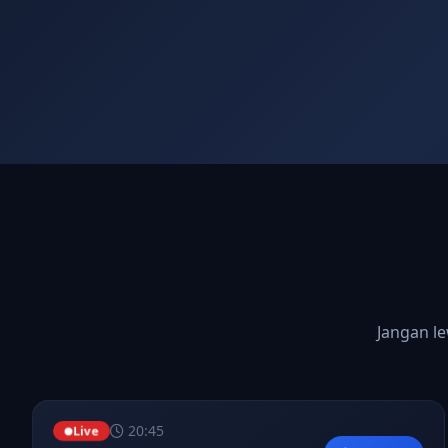
Jangan le
20:45
Live