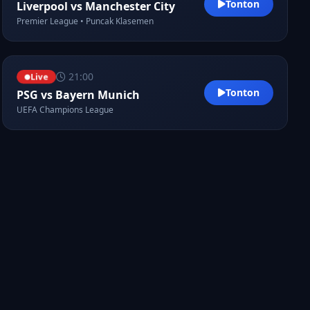
Tonton
Liverpool vs Manchester City
Premier League • Puncak Klasemen
21:00
Live
Tonton
PSG vs Bayern Munich
UEFA Champions League