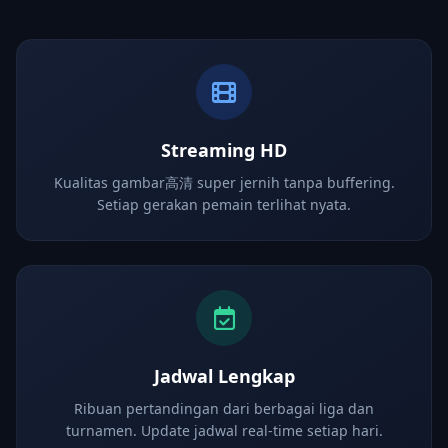
Streaming HD
Kualitas gambar高清 super jernih tanpa buffering.
Setiap gerakan pemain terlihat nyata.
Jadwal Lengkap
Ribuan pertandingan dari berbagai liga dan
turnamen. Update jadwal real-time setiap hari.