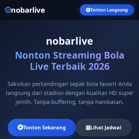
nobarlive
Tonton Langsung
nobarlive
Nonton Streaming Bola
Live Terbaik 2026
Saksikan pertandingan sepak bola favorit Anda
langsung dari stadion dengan kualitas HD super
jernih. Tanpa buffering, tanpa hambatan.
Tonton Sekarang
Lihat Jadwal