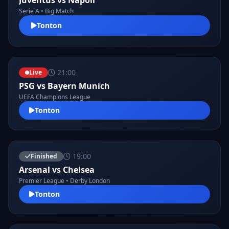
Juventus vs Napoli
Serie A • Big Match
Tonton
21:00
Live
PSG vs Bayern Munich
UEFA Champions League
Tonton
19:00
Finished
Arsenal vs Chelsea
Premier League • Derby London
Tonton