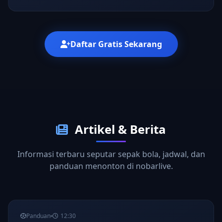
Daftar Gratis Sekarang
Artikel & Berita
Informasi terbaru seputar sepak bola, jadwal, dan
panduan menonton di nobarlive.
Panduan
12:30