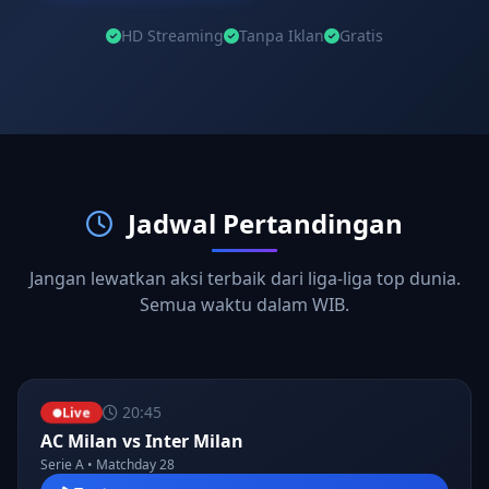
HD Streaming
Tanpa Iklan
Gratis
Jadwal Pertandingan
Jangan lewatkan aksi terbaik dari liga-liga top dunia.
Semua waktu dalam WIB.
20:45
Live
AC Milan vs Inter Milan
Serie A • Matchday 28