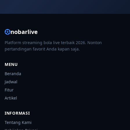
nobarlive
Platform streaming bola live terbaik 2026. Nonton
pertandingan favorit Anda kapan saja.
MENU
Beranda
Jadwal
Fitur
Artikel
INFORMASI
Tentang Kami