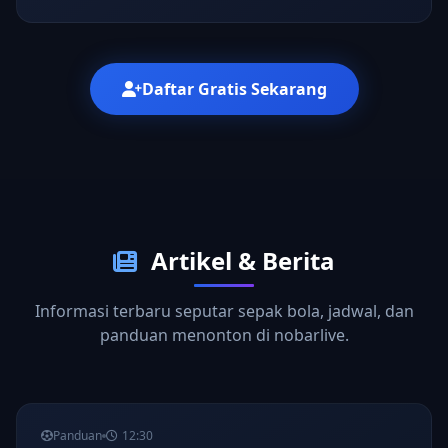
Daftar Gratis Sekarang
Artikel & Berita
Informasi terbaru seputar sepak bola, jadwal, dan
panduan menonton di nobarlive.
Panduan
12:30