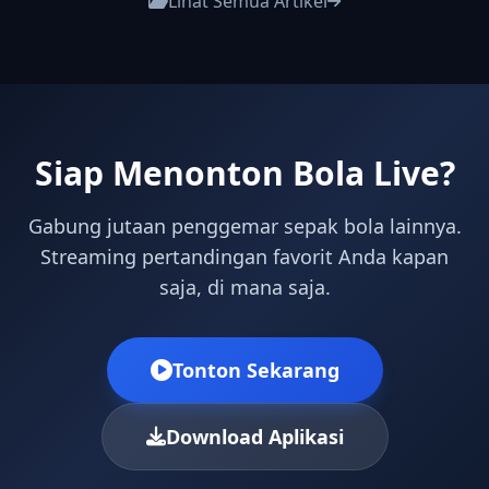
Lihat Semua Artikel
Siap Menonton Bola Live?
Gabung jutaan penggemar sepak bola lainnya.
Streaming pertandingan favorit Anda kapan
saja, di mana saja.
Tonton Sekarang
Download Aplikasi