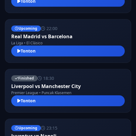
Tonton
22:00
Upcoming
Real Madrid vs Barcelona
La Liga • El Clásico
Tonton
18:30
Finished
Liverpool vs Manchester City
Premier League • Puncak Klasemen
Tonton
23:15
Upcoming