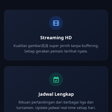
Streaming HD
Kualitas gambar高清 super jernih tanpa buffering.
Setiap gerakan pemain terlihat nyata.
Jadwal Lengkap
Ribuan pertandingan dari berbagai liga dan
turnamen. Update jadwal real-time setiap hari.