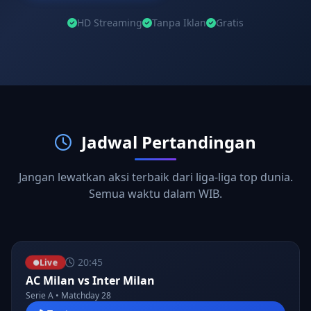
HD Streaming
Tanpa Iklan
Gratis
Jadwal Pertandingan
Jangan lewatkan aksi terbaik dari liga-liga top dunia.
Semua waktu dalam WIB.
20:45
Live
AC Milan vs Inter Milan
Serie A • Matchday 28