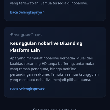
yang terlewatkan. Semua tersedia di nobarlive.
Baca Selengkapnya
Keunggulan
15:40
Keunggulan nobarlive Dibanding
Platform Lain
Apa yang membuat nobarlive berbeda? Mulai dari
kualitas streaming HD tanpa buffering, antarmuka
yang ramah pengguna, hingga notifikasi
pertandingan real-time. Temukan semua keunggulan
yang membuat nobarlive menjadi pilihan utama.
Baca Selengkapnya