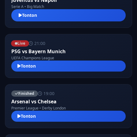
Juventus vs Napoli
Serie A • Big Match
Tonton
21:00
Live
PSG vs Bayern Munich
UEFA Champions League
Tonton
19:00
Finished
Arsenal vs Chelsea
Premier League • Derby London
Tonton