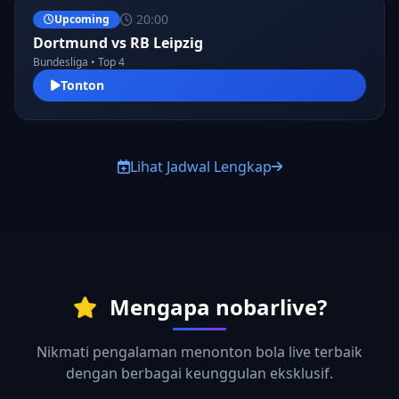
20:00
Upcoming
Dortmund vs RB Leipzig
Bundesliga • Top 4
Tonton
Lihat Jadwal Lengkap
Mengapa nobarlive?
Nikmati pengalaman menonton bola live terbaik
dengan berbagai keunggulan eksklusif.