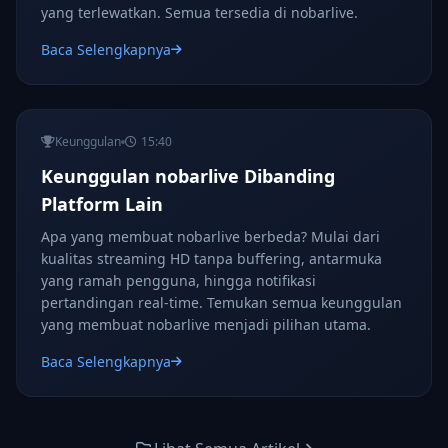
yang terlewatkan. Semua tersedia di nobarlive.
Baca Selengkapnya
Keunggulan
15:40
Keunggulan nobarlive Dibanding
Platform Lain
Apa yang membuat nobarlive berbeda? Mulai dari
kualitas streaming HD tanpa buffering, antarmuka
yang ramah pengguna, hingga notifikasi
pertandingan real-time. Temukan semua keunggulan
yang membuat nobarlive menjadi pilihan utama.
Baca Selengkapnya