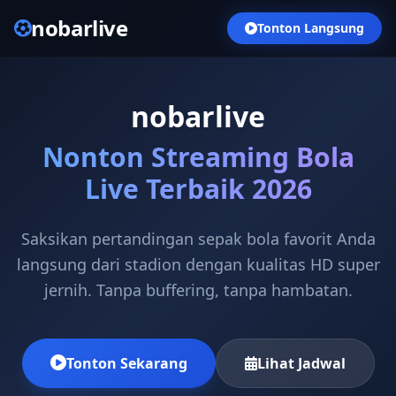
nobarlive
Tonton Langsung
nobarlive
Nonton Streaming Bola
Live Terbaik 2026
Saksikan pertandingan sepak bola favorit Anda
langsung dari stadion dengan kualitas HD super
jernih. Tanpa buffering, tanpa hambatan.
Tonton Sekarang
Lihat Jadwal