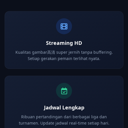
Streaming HD
Kualitas gambar高清 super jernih tanpa buffering.
Setiap gerakan pemain terlihat nyata.
Jadwal Lengkap
Ribuan pertandingan dari berbagai liga dan
turnamen. Update jadwal real-time setiap hari.