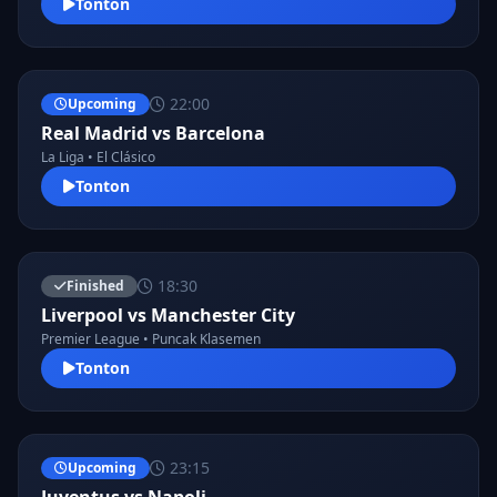
Tonton
22:00
Upcoming
Real Madrid vs Barcelona
La Liga • El Clásico
Tonton
18:30
Finished
Liverpool vs Manchester City
Premier League • Puncak Klasemen
Tonton
23:15
Upcoming