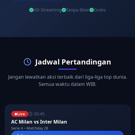
HD Streaming
Tanpa Iklan
Gratis
Jadwal Pertandingan
Jangan lewatkan aksi terbaik dari liga-liga top dunia.
Semua waktu dalam WIB.
20:45
Live
AC Milan vs Inter Milan
Serie A • Matchday 28