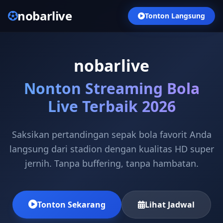
nobarlive
Tonton Langsung
nobarlive
Nonton Streaming Bola
Live Terbaik 2026
Saksikan pertandingan sepak bola favorit Anda
langsung dari stadion dengan kualitas HD super
jernih. Tanpa buffering, tanpa hambatan.
Tonton Sekarang
Lihat Jadwal