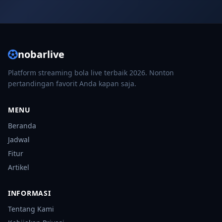
nobarlive
Platform streaming bola live terbaik 2026. Nonton
pertandingan favorit Anda kapan saja.
MENU
Beranda
Jadwal
Fitur
Artikel
INFORMASI
Tentang Kami