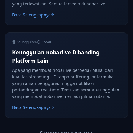
yang terlewatkan. Semua tersedia di nobarlive.
Baca Selengkapnya
Keunggulan
15:40
Keunggulan nobarlive Dibanding
Platform Lain
Apa yang membuat nobarlive berbeda? Mulai dari
kualitas streaming HD tanpa buffering, antarmuka
yang ramah pengguna, hingga notifikasi
pertandingan real-time. Temukan semua keunggulan
yang membuat nobarlive menjadi pilihan utama.
Baca Selengkapnya