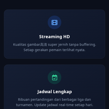
Streaming HD
Kualitas gambar高清 super jernih tanpa buffering.
Setiap gerakan pemain terlihat nyata.
Jadwal Lengkap
Ribuan pertandingan dari berbagai liga dan
turnamen. Update jadwal real-time setiap hari.