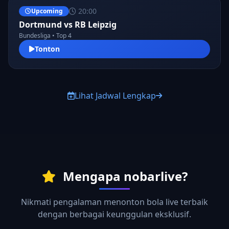
20:00
Upcoming
Dortmund vs RB Leipzig
Bundesliga • Top 4
Tonton
Lihat Jadwal Lengkap
Mengapa nobarlive?
Nikmati pengalaman menonton bola live terbaik
dengan berbagai keunggulan eksklusif.