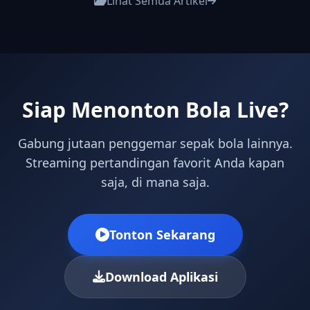
Lihat Semua Artikel
Siap Menonton Bola Live?
Gabung jutaan penggemar sepak bola lainnya.
Streaming pertandingan favorit Anda kapan
saja, di mana saja.
Tonton Sekarang
Download Aplikasi