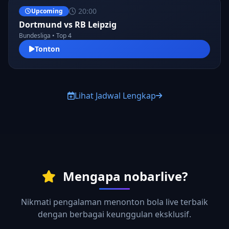
20:00
Upcoming
Dortmund vs RB Leipzig
Bundesliga • Top 4
Tonton
Lihat Jadwal Lengkap
Mengapa nobarlive?
Nikmati pengalaman menonton bola live terbaik
dengan berbagai keunggulan eksklusif.