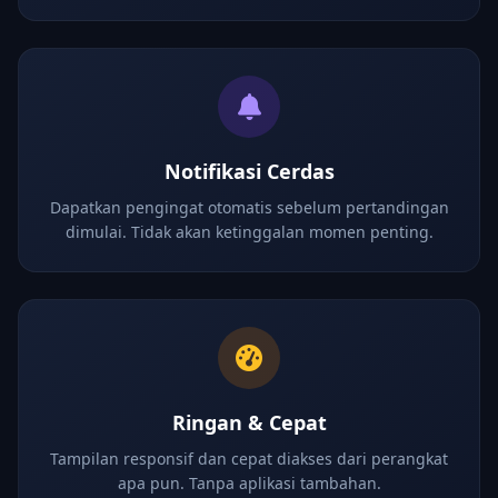
Notifikasi Cerdas
Dapatkan pengingat otomatis sebelum pertandingan
dimulai. Tidak akan ketinggalan momen penting.
Ringan & Cepat
Tampilan responsif dan cepat diakses dari perangkat
apa pun. Tanpa aplikasi tambahan.