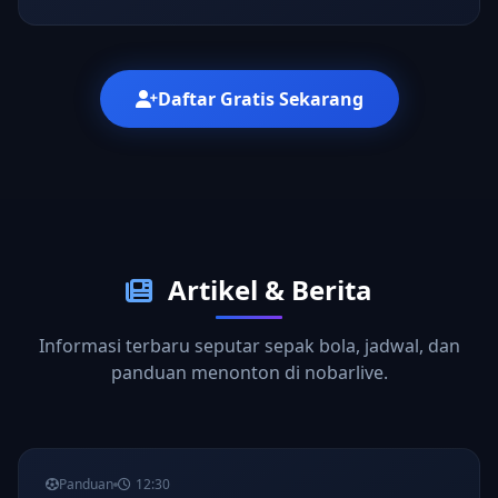
Daftar Gratis Sekarang
Artikel & Berita
Informasi terbaru seputar sepak bola, jadwal, dan
panduan menonton di nobarlive.
Panduan
12:30