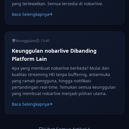
yang terlewatkan. Semua tersedia di nobarlive.
Baca Selengkapnya
Keunggulan
15:40
Keunggulan nobarlive Dibanding
Platform Lain
Apa yang membuat nobarlive berbeda? Mulai dari
kualitas streaming HD tanpa buffering, antarmuka
yang ramah pengguna, hingga notifikasi
pertandingan real-time. Temukan semua keunggulan
yang membuat nobarlive menjadi pilihan utama.
Baca Selengkapnya