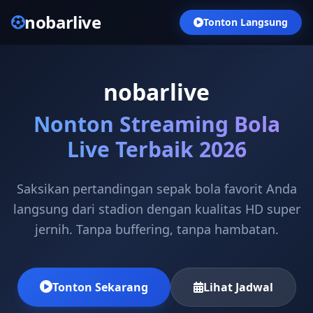
nobarlive
Tonton Langsung
nobarlive
Nonton Streaming Bola
Live Terbaik 2026
Saksikan pertandingan sepak bola favorit Anda
langsung dari stadion dengan kualitas HD super
jernih. Tanpa buffering, tanpa hambatan.
Tonton Sekarang
Lihat Jadwal